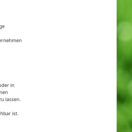
ge
ternehmen
oder in
inen
u lassen.
hbar ist.