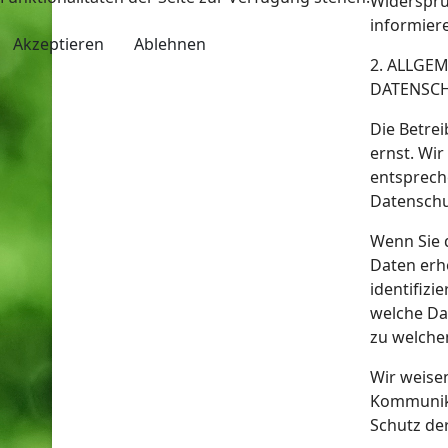
Widerspru
informier
Akzeptieren
Ablehnen
2. ALLGE
DATENSC
Die Betre
ernst. Wi
entsprech
Datenschu
Wenn Sie 
Daten erh
identifizi
welche Dat
zu welche
Wir weisen
Kommunika
Schutz der