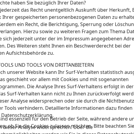
chte haben Sie bezüglich Ihrer Daten?
 jederzeit das Recht unentgeltlich Auskunft über Herkunft,
 Ihrer gespeicherten personenbezogenen Daten zu erhalte
erdem ein Recht, die Berichtigung, Sperrung oder Löschun
verlangen. Hierzu sowie zu weiteren Fragen zum Thema Da
e sich jederzeit unter der im Impressum angegebenen Adre
n. Des Weiteren steht Ihnen ein Beschwerderecht bei der
en Aufsichtsbehörde zu.
TOOLS UND TOOLS VON DRITTANBIETERN
ch unserer Website kann Ihr Surf-Verhalten statistisch au
as geschieht vor allem mit Cookies und mit sogenannten
grammen. Die Analyse Ihres Surf-Verhaltens erfolgt in der
as Surf-Verhalten kann nicht zu Ihnen zurückverfolgt werd
eser Analyse widersprechen oder sie durch die Nichtbenut
 Tools verhindern. Detaillierte Informationen dazu finden S
 Datenschutzerklärung.
ind essenziell für den Betrieb der Seite, während andere u
en, ob Sie die Cookies zulassen möchten. Bitte beachten Si
n dieser Analyse widersprechen. Über die