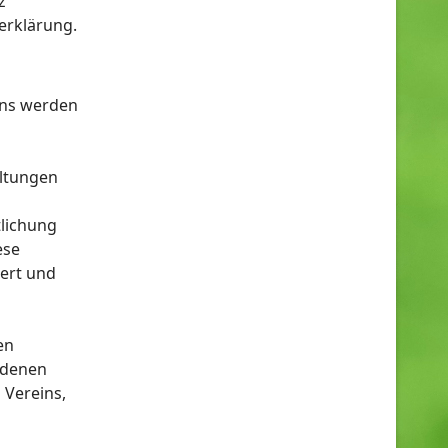
z
erklärung.
ins werden
ltungen
tlichung
ese
ert und
en
edenen
 Vereins,