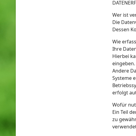
DATENERF
Wer ist ve
Die Datenv
Dessen Ko
Wie erfass
Ihre Date
Hierbei ka
eingeben.
Andere Da
Systeme er
Betriebssy
erfolgt au
Wofür nut
Ein Teil d
zu gewähr
verwendet