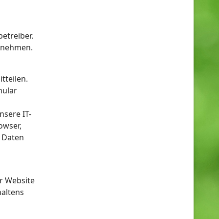
etreiber.
tnehmen.
tteilen.
mular
sere IT-
owser,
r Daten
er Website
haltens