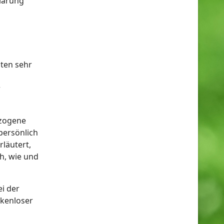
lärung
aten sehr
r
ezogene
persönlich
läutert,
h, wie und
ei der
ckenloser