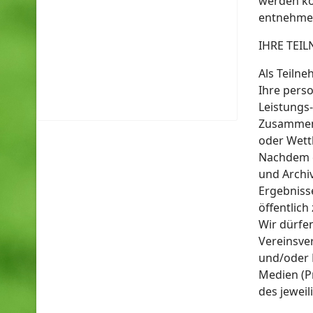
werden kö
entnehmen
IHRE TEI
Als Teiln
Ihre pers
Leistungs
Zusammenh
oder Wett
Nachdem es
und Archiv
Ergebniss
öffentlich
Wir dürfe
Vereinsve
und/oder 
Medien (Pr
des jewei