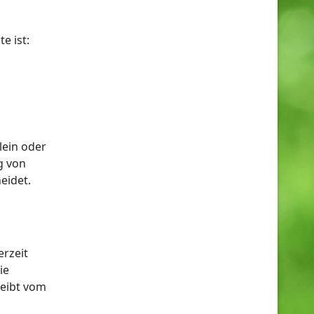
e ist:
llein oder
g von
eidet.
erzeit
ie
leibt vom