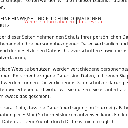
chsmöglichkeiten werden wir Sie in dieser Datenschutzerk
en.
MEINE HINWEISE UND PFLICHTINFORMATIONEN
Weitere Informationen
|
Impressum
HUTZ
iber dieser Seiten nehmen den Schutz Ihrer persönlichen D
r behandeln Ihre personenbezogenen Daten vertraulich und
end der gesetzlichen Datenschutzvorschriften sowie diese
tzerklärung.
diese Website benutzen, werden verschiedene personenb
oben. Personenbezogene Daten sind Daten, mit denen Sie 
ert werden können. Die vorliegende Datenschutzerklärung er
en wir erheben und wofür wir sie nutzen. Sie erläutert auc
m Zweck das geschieht.
 darauf hin, dass die Datenübertragung im Internet (z.B. b
tion per E-Mail) Sicherheitslücken aufweisen kann. Ein lü
 Daten vor dem Zugriff durch Dritte ist nicht möglich.