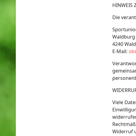
HINWEIS 
Die verant
Sportunio
Waldburg
4240 Wal
E-Mail:
ob
Verantwort
gemeinsam
personenb
WIDERRUF
Viele Dat
Einwilligu
widerrufen
Rechtmäßi
Widerruf 