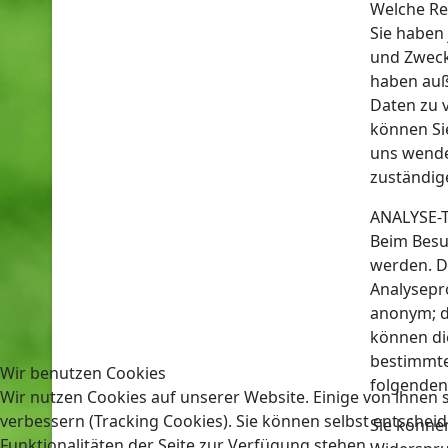
Welche Re
Sie haben
und Zweck
haben auß
Daten zu 
können Si
uns wende
zuständig
ANALYSE-
Beim Besu
werden. D
Analysepro
anonym; d
können di
bestimmter
Wir benutzen Cookies
folgenden
Wir nutzen Cookies auf unserer Website. Einige von ihnen s
verbessern (Tracking Cookies). Sie können selbst entscheid
Sie könne
Funktionalitäten der Seite zur Verfügung stehen.