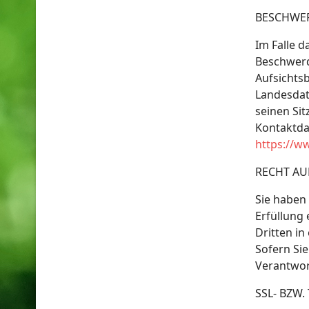
BESCHWER
Im Falle d
Beschwerd
Aufsichtsb
Landesdat
seinen Sit
Kontaktda
https://w
RECHT AU
Sie haben 
Erfüllung 
Dritten i
Sofern Si
Verantwort
SSL- BZW